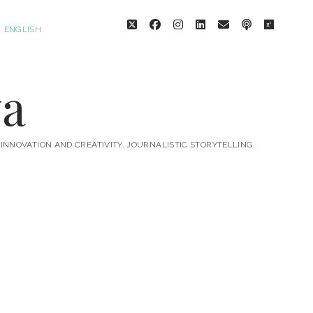
twitter
facebook
instagram
linkedin
email
podcast
researc
ENGLISH
va
 INNOVATION AND CREATIVITY. JOURNALISTIC STORYTELLING.