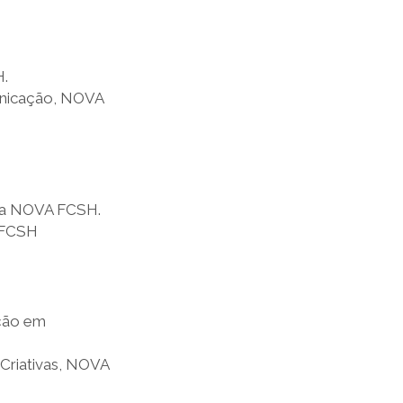
H.
unicação, NOVA
 da NOVA FCSH.
 FCSH
ção em
 Criativas, NOVA