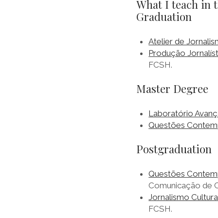
What I teach in 
Graduation
Atelier de Jornali
Produção Jornalíst
FCSH.
Master Degree
Laboratório Avanç
Questões Contemp
Postgraduation
Questões Contempo
Comunicação de Cu
Jornalismo Cultur
FCSH.