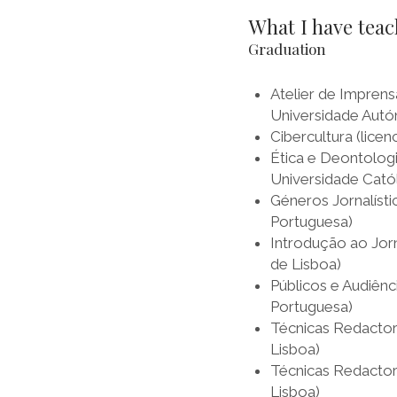
What I have teac
Graduation
Atelier de Imprens
Universidade Autó
Cibercultura (lic
Ética e Deontolog
Universidade Cató
Géneros Jornalísti
Portuguesa)
Introdução ao Jor
de Lisboa)
Públicos e Audiênc
Portuguesa)
Técnicas Redactor
Lisboa)
Técnicas Redactor
Lisboa)