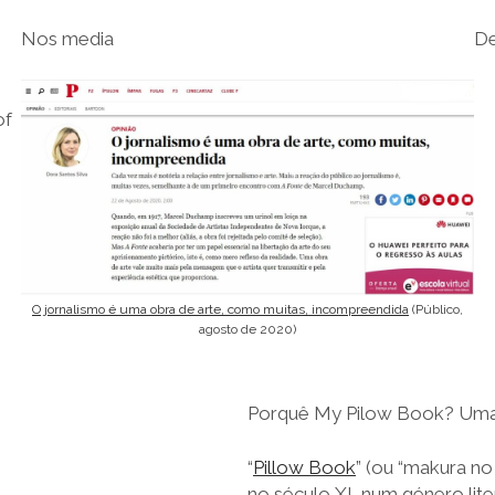
Nos media
D
of
O jornalismo é uma obra de arte, como muitas, incompreendida
(Público,
agosto de 2020)
Porquê My Pilow Book? Uma 
“
Pillow Book
” (ou “makura n
no século XI, num género lite