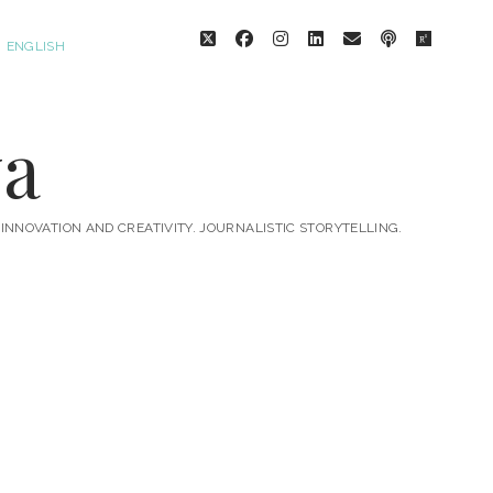
twitter
facebook
instagram
linkedin
email
podcast
researc
ENGLISH
va
 INNOVATION AND CREATIVITY. JOURNALISTIC STORYTELLING.