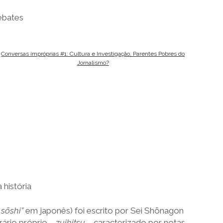
ebates
Conversas impróprias #1: Cultura e Investigação, Parentes Pobres do
Jornalismo?
história
o
sōshi”
em japonês) foi escrito por Sei Shōnagon
rário próprio –
zuihitsu
– caracterizado por notas